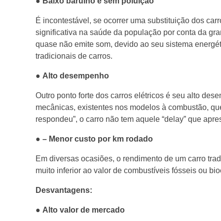
●
Baixo barulho e sem poluição
É incontestável, se ocorrer uma substituição dos ca
significativa na saúde da população por conta da gra
quase não emite som, devido ao seu sistema energét
tradicionais de carros.
●
Alto desempenho
Outro ponto forte dos carros elétricos é seu alto de
mecânicas, existentes nos modelos à combustão, que
respondeu”, o carro não tem aquele “delay” que apre
●
– Menor custo por km rodado
Em diversas ocasiões, o rendimento de um carro tradi
muito inferior ao valor de combustíveis fósseis ou b
Desvantagens:
●
Alto valor de mercado