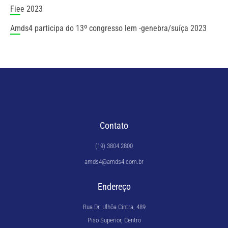
fiee 2023
amds4 participa do 13º congresso lem -genebra/suíça 2023
Contato
(19) 3804.2800
amds4@amds4.com.br
Endereço
Rua Dr. Ulhôa Cintra, 489
Piso Superior, Centro