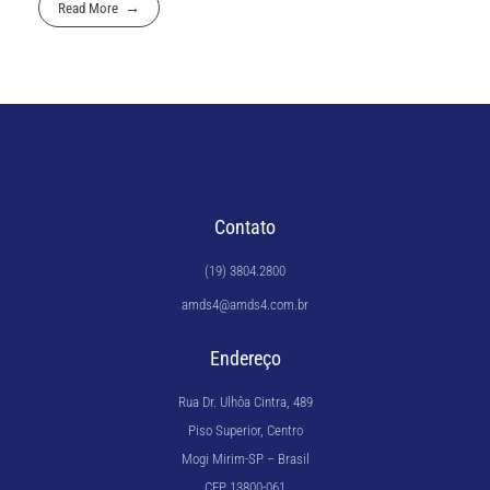
Read More
Contato
(19) 3804.2800
amds4@amds4.com.br
Endereço
Rua Dr. Ulhôa Cintra, 489
Piso Superior, Centro
Mogi Mirim-SP – Brasil
CEP 13800-061