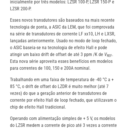
inicialmente por três modelos: LZSR 100-P, LZSR 150-P e
LZSR 200-P.
Esses novos transdutores são baseados na mais recente
tecnologia de ponta, a ASIC da LEM, que foi comprovada
na série de transdutores de corrente LF xx10, LH e LXSR,
lançadas anteriormente. Usado no modo de loop fechado,
o ASIC baseia-se na tecnologia de efeito Hall e pode
atingir um baixo drift de offset de até 3 ppm /K de
V
.
REF
Esta nova série aproveita esses benefícios em modelos
para correntes de 100, 150 e 200A nominal.
Trabalhando em uma faixa de temperatura de -40 °C a +
85 °C, o drift de offset do LZDR é muito melhor (até 7
vezes) do que a geração anterior de transdutores de
corrente por efeito Hall de loop fechado, que utilizavam o
chip de efeito Hall tradicional.
Operando com alimentação simples de + 5 V, os modelos
do LZSR medem a corrente de pico até 3 vezes a corrente